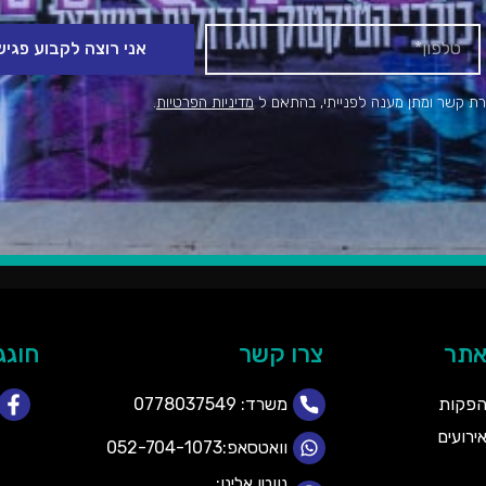
אני רוצה לקבוע פגי
רת קשר ומתן מענה לפנייתי, בהתאם ל
מדיניות הפרטיות
.
אתר
צרו קשר
חוגג
הפקות
משרד:
0778037549
רועים
וואטסאפ:052-704-1073
נווטו אלינו: