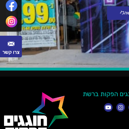
שה
צרו קשר
גים הפקות ברשת