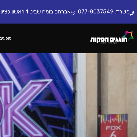
לתוכן
משרד:
077-8037549
אברהם בומה שביט 1 ראשון לציון
מופעים 