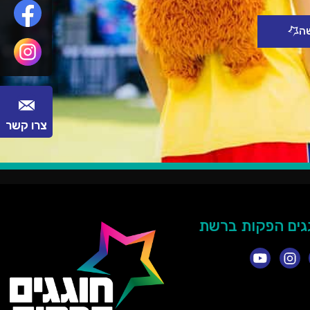
שה
צרו קשר
גים הפקות ברשת