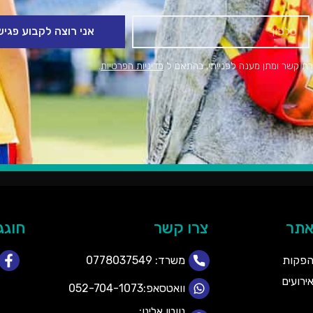
אני רוצה לקבוע פגי
רת קשר ומתן מענה לפנייתי, בהתאם ל
מדיניות הפרטיות
.
אתר
צרו קשר
חוגג
הפקות
משרד:
0778037549
רועים
וואטסאפ:052-704-1073
נווטו אלינו: