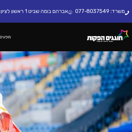
לתוכן
משרד:
077-8037549
אברהם בומה שביט 1 ראשון לציון
מופעים 
מ