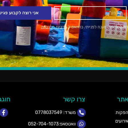
אני רוצה לקבוע פגי
רת קשר ומתן מענה לפנייתי, בהתאם ל
מדיניות הפרטיות
.
אתר
צרו קשר
חוגג
הפקות
משרד:
0778037549
רועים
וואטסאפ:052-704-1073